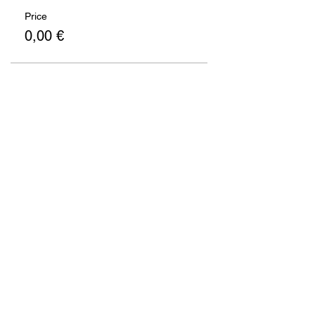
Price
0,00 €
Teile das Event
FirmenKontaktGespräch
support@fkg-lmu.de
Impressum