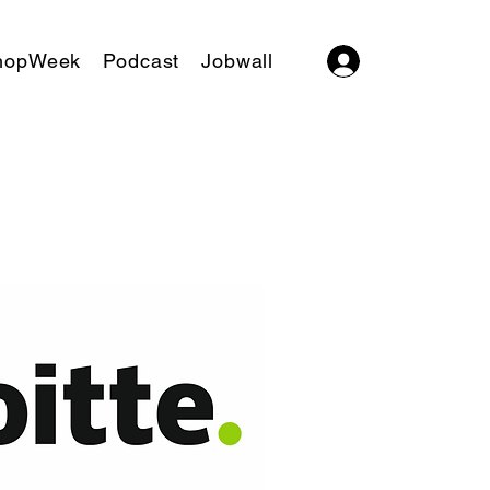
hopWeek
Podcast
Jobwall
Log In