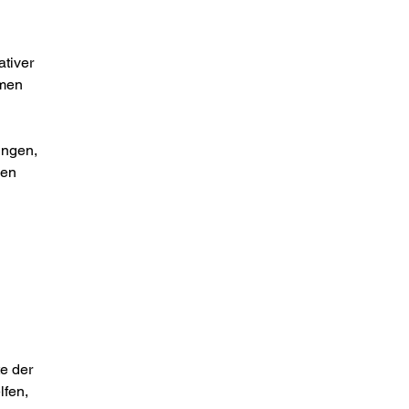
ativer
rmen
ungen,
den
te der
lfen,