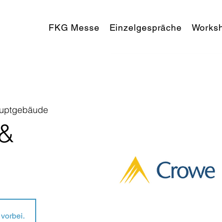
FKG Messe
Einzelgespräche
Works
uptgebäude
 &
vorbei.