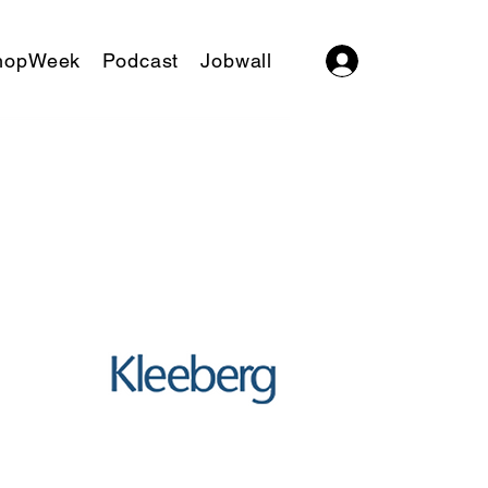
hopWeek
Podcast
Jobwall
Log In