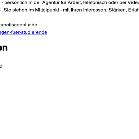
- persönlich in der Agentur für Arbeit, telefonisch oder per Video
. Sie stehen im Mittelpunkt - mit Ihren Interessen, Stärken, Erf
beitsagentur.de 
ngen-fuer-studierende
en
e
präch