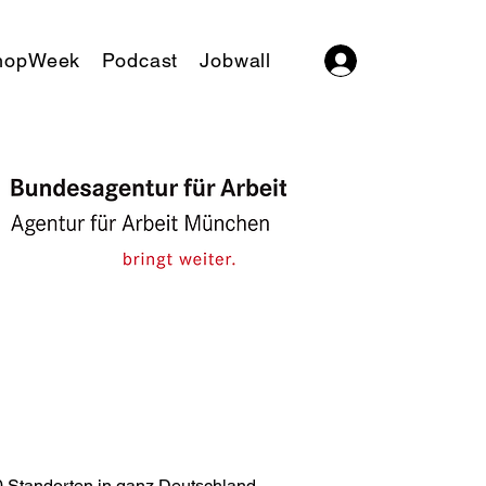
hopWeek
Podcast
Jobwall
Log In
0 Standorten in ganz Deutschland. 