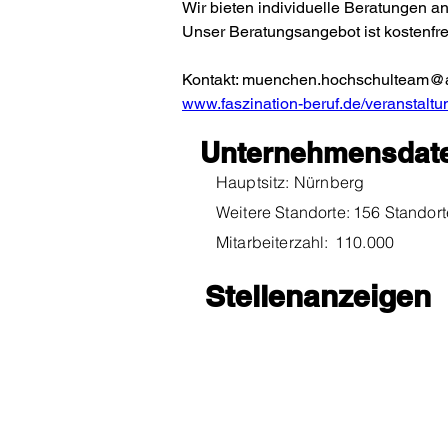
Wir bieten individuelle Beratungen an 
Unser Beratungsangebot ist kostenfrei
Kontakt: muenchen.hochschulteam@ar
www.faszination-beruf.de/veranstaltu
Unternehmensdat
Hauptsitz:
Nürnberg
Weitere Standorte:
156 Standort
Mitarbeiterzahl:
110.000
Stellenanzeigen
FirmenKontaktGes
support@fkg-lmu.de