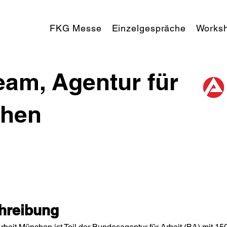
FKG Messe
Einzelgespräche
Works
am, Agentur für
chen
reibung 
beit München ist Teil der Bundesagentur für Arbeit (BA) mit 15