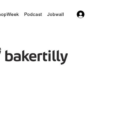
hopWeek
Podcast
Jobwall
Log In