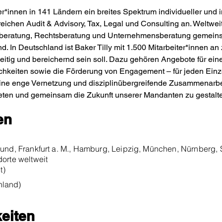
ter*innen in 141 Ländern ein breites Spektrum individueller und i
eichen Audit & Advisory, Tax, Legal und Consulting an. Weltwei
erberatung, Rechtsberatung und Unternehmensberatung gemeins
. In Deutschland ist Baker Tilly mit 1.500 Mitarbeiter*innen an 
eitig und bereichernd sein soll. Dazu gehören Angebote für eine
chkeiten sowie die Förderung von Engagement – für jeden Ein
eine enge Vernetzung und disziplinübergreifende Zusammenarbeit.
ieten und gemeinsam die Zukunft unserer Mandanten zu gestalte
en
mund, Frankfurt a. M., Hamburg, Leipzig, München, Nürnberg, S
dorte weltweit
t)
hland)
eiten