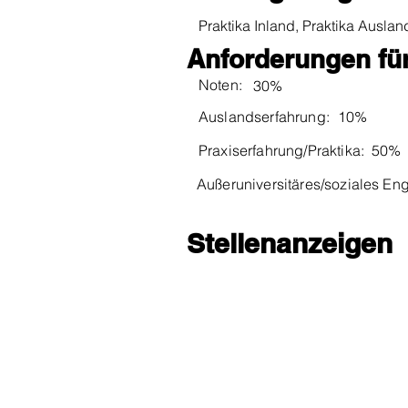
Praktika Inland, Praktika Auslan
Anforderungen für
Noten:
30%
Auslandserfahrung:
10%
Praxiserfahrung/Praktika:
50%
Außeruniversitäres/soziales E
Stellenanzeigen
FirmenKontaktGes
support@fkg-lmu.de