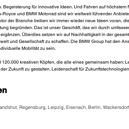
n. Begeisterung für innovative Ideen. Und Fahren auf höchstem 
Royce und BMW Motorrad sind wir weltweit führender Anbieter
Motor der Branche treiben wir immer wieder neue Ideen voran, di
ung begründen. Das ist unser Geschäft, das wir durch umfassen
 ergänzen. Überdies setzen wir auf Nachhaltigkeit in der gesa
elt und Gesellschaft zu schaffen. Die BMW Group hat den Anspr
dividuelle Mobilität zu sein.
 120.000 kreativen Köpfen, die alle eines gemeinsam haben: Le
t der Zukunft zu gestalten. Leidenschaft für Zukunftstechnologie
en
Landshut, Regensburg, Leipzig, Eisenach, Berlin, Wackersdor