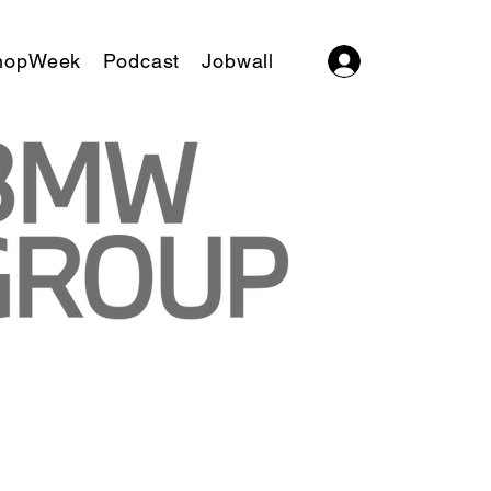
hopWeek
Podcast
Jobwall
Log In