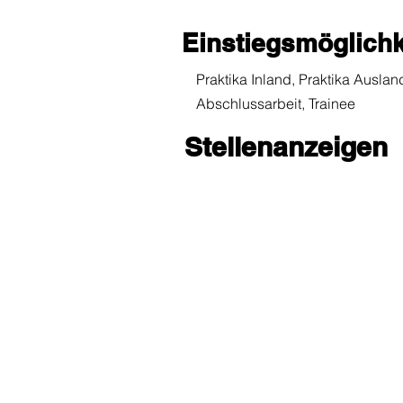
Einstiegsmöglichk
Praktika Inland, Praktika Auslan
Abschlussarbeit, Trainee
Stellenanzeigen
FirmenKontaktGes
support@fkg-lmu.de
© 1999 - 2026 FirmenKontaktGespräch