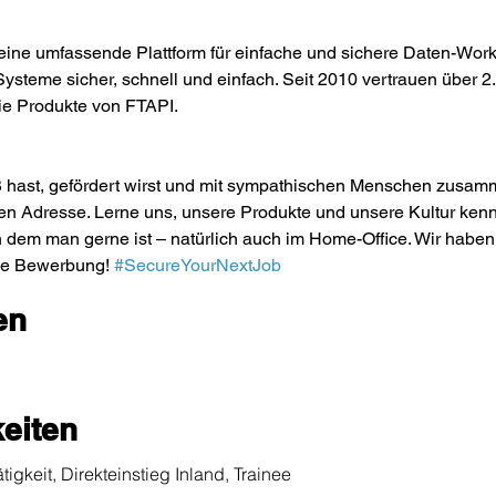
 eine umfassende Plattform für einfache und sichere Daten-Wor
ysteme sicher, schnell und einfach. Seit 2010 vertrauen über 
die Produkte von FTAPI.
aß hast, gefördert wirst und mit sympathischen Menschen zusa
gen Adresse. Lerne uns, unsere Produkte und unsere Kultur kenne
n dem man gerne ist – natürlich auch im Home-Office. Wir haben 
ne Bewerbung! 
#SecureYourNextJob
en
eiten
igkeit, Direkteinstieg Inland, Trainee