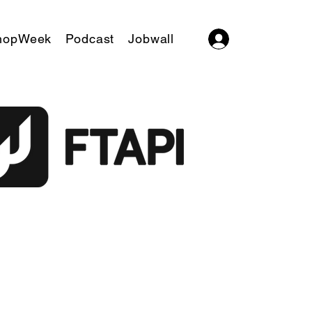
hopWeek
Podcast
Jobwall
Log In