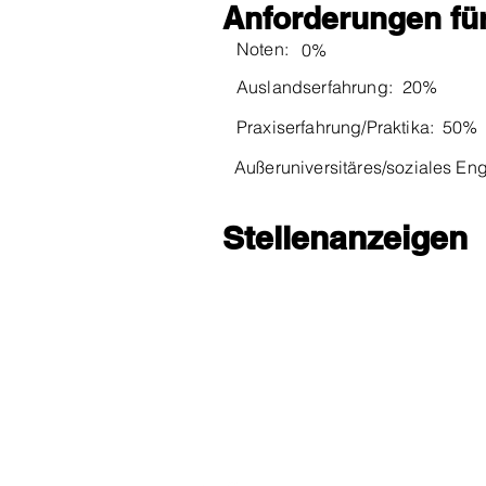
Anforderungen für
Noten:
0%
Auslandserfahrung:
20%
Praxiserfahrung/Praktika:
50%
Außeruniversitäres/soziales E
Stellenanzeigen
FirmenKontaktGes
support@fkg-lmu.de