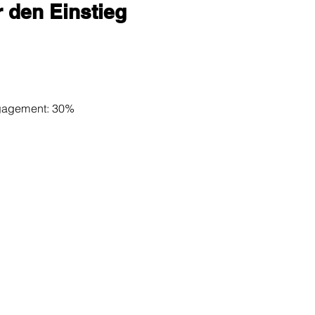
 den Einstieg
ngagement:
30%
präch